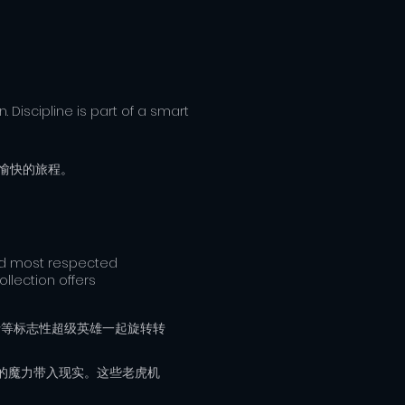
. Discipline is part of a smart
更愉快的旅程。
and most respected
ollection offers
士等标志性超级英雄一起旋转转
影的魔力带入现实。这些老虎机