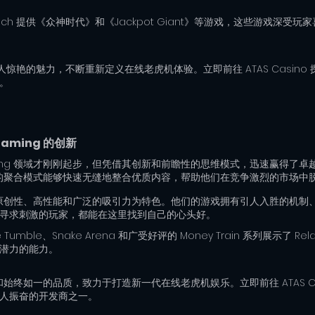
ech 提供《众神时代》和《Jackpot Giant》等游戏，这些游戏深受
和令人惊艳的魅力，不断重新定义在线老虎机体验。立即前往 ATAS Casin
。
Gaming 的创新
 iGaming 领域才刚刚起步，但凭借其创新和前瞻性的思维模式，迅速赢得
独特的聚合模式能够快速无缝地整合优质内容，帮助他们在竞争激烈的市场中
戏系列以原创性、高性能和广泛的吸引力为特色。他们的游戏拥有引人入胜的机
寻求刺激的玩家，都能在这里找到自己的心头好。
umble、Snake Arena 和广受好评的 Money Train 系列展示了 Re
潜力的能力。
创造力和始终如一的品质，致力于打造新一代在线老虎机娱乐。立即前往 ATAS C
人振奋的开发商之一。