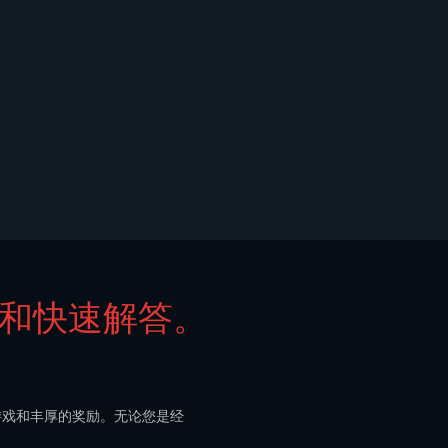
和快速解答。
的游戏和丰厚的奖励。无论您是经