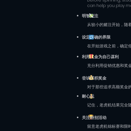
Before spinning, stu
can help you play mor
明智投注
从较小的赌注开始，随
设定明确的界限
在开始游戏之前，确定
利用奖金为自己谋利
充分利用促销优惠和奖
尝试累积奖金
对于那些追求高额奖金
耐心玩
记住，老虎机结果完全
关注特别活动
留意老虎机锦标赛和限