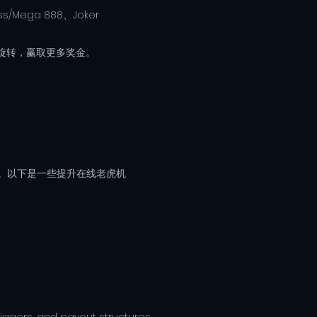
iss/Mega 888、Joker
继续旋转，赢取更多奖金。
益。以下是一些提升在线老虎机