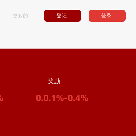
更多的
登记
登录
奖励
%
0.0.1%-0.4%