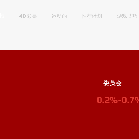
槽
4D彩票
运动的
推荐计划
游戏技巧
委员会
0.2%-0.7