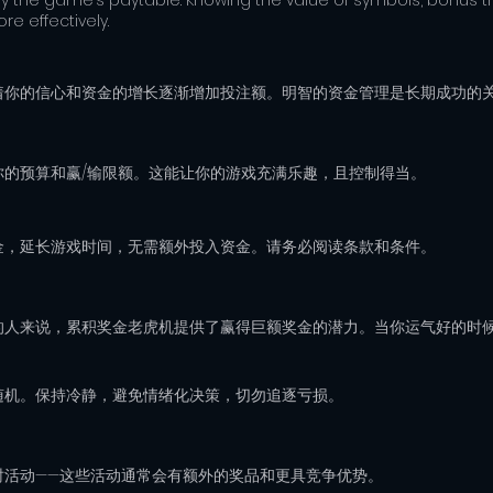
dy the game’s paytable. Knowing the value of symbols, bonus t
e effectively.
着你的信心和资金的增长逐渐增加投注额。明智的资金管理是长期成功的
你的预算和赢/输限额。这能让你的游戏充满乐趣，且控制得当。
金，延长游戏时间，无需额外投入资金。请务必阅读条款和条件。
的人来说，累积奖金老虎机提供了赢得巨额奖金的潜力。当你运气好的时
随机。保持冷静，避免情绪化决策，切勿追逐亏损。
时活动——这些活动通常会有额外的奖品和更具竞争优势。