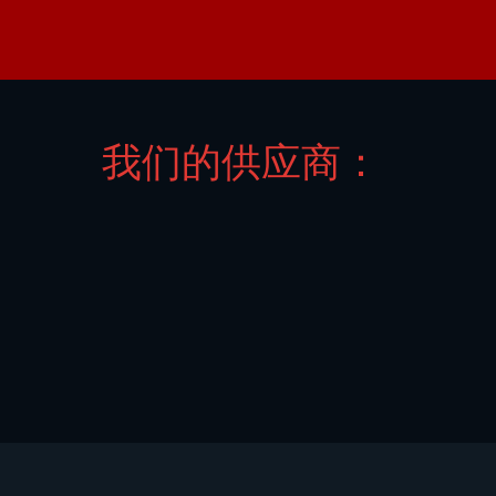
我们的供应商：