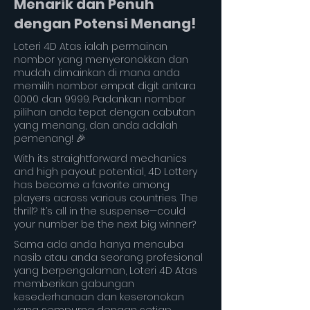
Menarik dan Penuh
dengan Potensi Menang!
Loteri 4D Atas ialah permainan
nombor yang menyeronokkan dan
mudah dimainkan di mana anda
memilih nombor empat digit antara
0000 dan 9999. Padankan nombor
pilihan anda tepat dengan cabutan
yang menang, dan anda adalah
pemenang! 🎉
With its straightforward mechanics
and high payout potential, 4D Lottery
has become a favorite among
players across various countries. The
thrill? It’s all in the suspense—could
your number be the next big winner?
Sama ada anda hanya mencuba
nasib atau anda seorang profesional
yang berpengalaman, Loteri 4D Atas
memberikan gabungan
kesederhanaan dan keseronokan