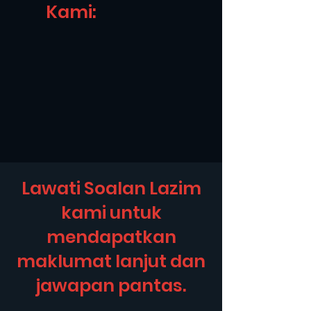
Kami:
Lawati Soalan Lazim
kami untuk
mendapatkan
maklumat lanjut dan
jawapan pantas.