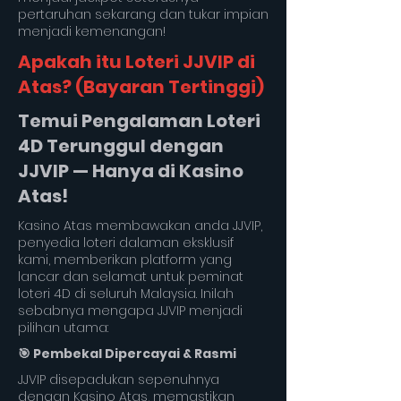
pertaruhan sekarang dan tukar impian
menjadi kemenangan!
Apakah itu Loteri JJVIP di
Atas? (Bayaran Tertinggi)
Temui Pengalaman Loteri
4D Terunggul dengan
JJVIP — Hanya di Kasino
Atas!
Kasino Atas membawakan anda JJVIP,
penyedia loteri dalaman eksklusif
kami, memberikan platform yang
lancar dan selamat untuk peminat
loteri 4D di seluruh Malaysia. Inilah
sebabnya mengapa JJVIP menjadi
pilihan utama:
🎯 Pembekal Dipercayai & Rasmi
JJVIP disepadukan sepenuhnya
dengan Kasino Atas, memastikan