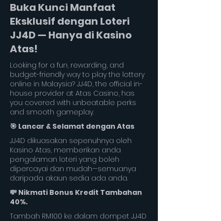
Buka Kunci Manfaat
Eksklusif dengan Loteri
JJ4D — Hanya di Kasino
Atas!
Looking for a fun, rewarding, and
budget-friendly way to play the lottery
online in Malaysia? JJ4D, the official in-
house provider at Atas Casino, has
you covered with unbeatable perks
and smooth gameplay.
🎯 Lancar & Selamat dengan Atas
JJ4D dikuasakan sepenuhnya oleh
Kasino Atas, memberikan anda
pengalaman loteri yang boleh
dipercayai dan mudah—semuanya
daripada akaun sedia ada anda.
💸 Nikmati Bonus Kredit Tambahan
40%.
Tambah RM100 ke dalam dompet JJ4D