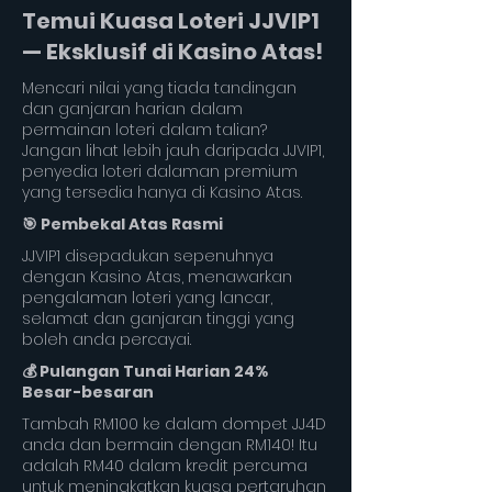
Temui Kuasa Loteri JJVIP1
— Eksklusif di Kasino Atas!
Mencari nilai yang tiada tandingan
dan ganjaran harian dalam
permainan loteri dalam talian?
Jangan lihat lebih jauh daripada JJVIP1,
penyedia loteri dalaman premium
yang tersedia hanya di Kasino Atas.
🎯 Pembekal Atas Rasmi
JJVIP1 disepadukan sepenuhnya
dengan Kasino Atas, menawarkan
pengalaman loteri yang lancar,
selamat dan ganjaran tinggi yang
boleh anda percayai.
💰 Pulangan Tunai Harian 24%
Besar-besaran
Tambah RM100 ke dalam dompet JJ4D
anda dan bermain dengan RM140! Itu
adalah RM40 dalam kredit percuma
untuk meningkatkan kuasa pertaruhan