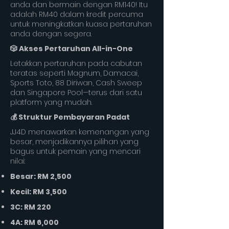
anda dan bermain dengan RM140! Itu
adalah RM40 dalam kredit percuma
untuk meningkatkan kuasa pertaruhan
anda dengan segera.
🎲 Akses Pertaruhan All-in-One
Letakkan pertaruhan pada cabutan
teratas seperti Magnum, Damacai,
Sports Toto, 88 Diriwan, Cash Sweep
dan Singapore Pool—terus dari satu
platform yang mudah.
💰 Struktur Pembayaran Padat
JJ4D menawarkan kemenangan yang
besar, menjadikannya pilihan yang
bagus untuk pemain yang mencari
nilai:
Besar: RM 2,500
Kecil: RM 3,500
3C: RM 220
4A: RM 6,000