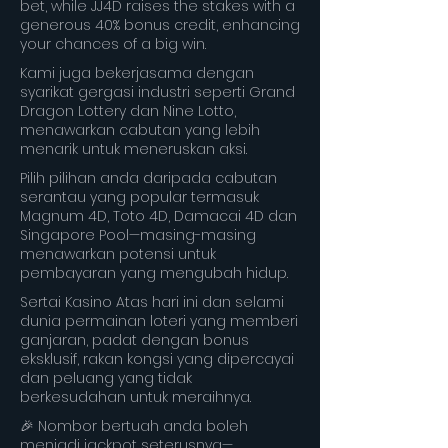
bet, while JJ4D raises the stakes with a
generous 40% bonus credit, enhancing
your chances of a big win.
Kami juga bekerjasama dengan
syarikat gergasi industri seperti Grand
Dragon Lottery dan Nine Lotto,
menawarkan cabutan yang lebih
menarik untuk meneruskan aksi.
Pilih pilihan anda daripada cabutan
serantau yang popular termasuk
Magnum 4D, Toto 4D, Damacai 4D dan
Singapore Pool—masing-masing
menawarkan potensi untuk
pembayaran yang mengubah hidup.
Sertai Kasino Atas hari ini dan selami
dunia permainan loteri yang memberi
ganjaran, padat dengan bonus
eksklusif, rakan kongsi yang dipercayai
dan peluang yang tidak
berkesudahan untuk meraihnya.
🎉 Nombor bertuah anda boleh
menjadi jackpot seterusnya—