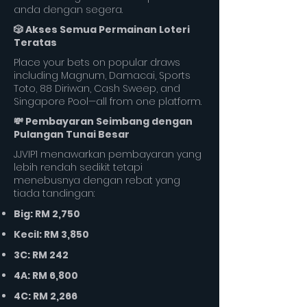
anda dengan segera.
🎲 Akses Semua Permainan Loteri
Teratas
Place your bets on popular draws
including Magnum, Damacai, Sports
Toto, 88 Diriwan, Cash Sweep, and
Singapore Pool—all from one platform.
💸 Pembayaran Seimbang dengan
Pulangan Tunai Besar
JJVIP1 menawarkan pembayaran yang
lebih rendah sedikit tetapi
menebusnya dengan rebat yang
tiada tandingan:
Big: RM 2,750
Kecil: RM 3,850
3C: RM 242
4A: RM 6,800
4C: RM 2,266